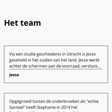
Het team
Via een studie geschiedenis in Utrecht is Jesse
gesetteld in het zuiden van het land. Jesse werkt
achter de schermen aan de voorraad, versturen
van de weborders en de boekhouding. In zijn vrije
Jesse
tijd is hij dol op boulderen en lego creaties
bouwen met de kinderen.
Opgegroeid tussen de onderbroeken als "echte
Sarneel" heeft Stephanie in 2014 het