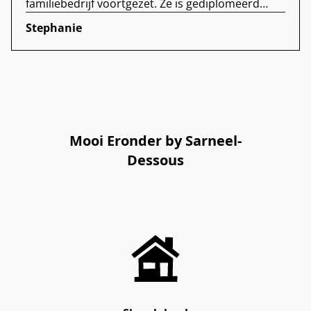
familiebedrijf voortgezet. Ze is gediplomeerd
lingerie styliste en bra nerd. Ze houdt zich bezig
Stephanie
met de nieuwsbrieven, sociale media en
webshop. In haar vrije tijd zingt ze in een
popkoor.
Mooi Eronder by Sarneel-
Dessous